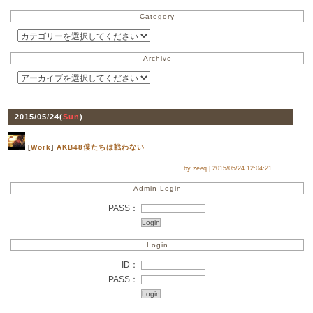
Category
Archive
2015/05/24(
Sun
)
[
Work
]
AKB48僕たちは戦わない
by zeeq |
2015/05/24 12:04:21
Admin Login
PASS：
Login
ID：
PASS：