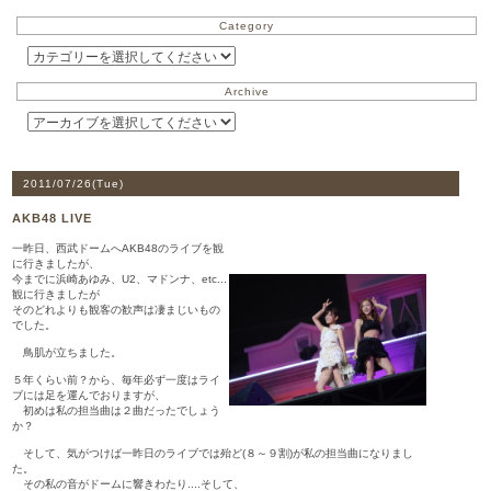
Category
Archive
2011/07/26(
Tue
)
AKB48 LIVE
一昨日、西武ドームへAKB48のライブを観
に行きましたが、
今までに浜崎あゆみ、U2、マドンナ、etc...
観に行きましたが
そのどれよりも観客の歓声は凄まじいもの
でした。
鳥肌が立ちました。
５年くらい前？から、毎年必ず一度はライ
ブには足を運んでおりますが、
初めは私の担当曲は２曲だったでしょう
か？
そして、気がつけば一昨日のライブでは殆ど(８～９割)が私の担当曲になりまし
た。
その私の音がドームに響きわたり....そして、