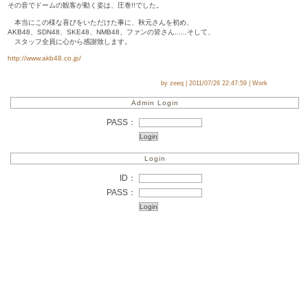
その音でドームの観客が動く姿は、圧巻!!でした。
本当にこの様な喜びをいただけた事に、秋元さんを初め、
AKB48、SDN48、SKE48、NMB48、ファンの皆さん......そして、
スタッフ全員に心から感謝致します。
http://www.akb48.co.jp/
by zeeq | 2011/07/26 22:47:59 | Work
Admin Login
PASS：
Login
ID：
PASS：