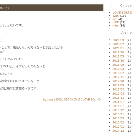
Catego
0(
Fri
)
LOVE SOUN
Work
(
199
)
eco
(
4
)
LIFE
(
31
)
これしかないです。
Info.
(
34
)
Archiv
た。
2020/09
（
2
2020/02
（
1
うことで、物足りないだろうな～と予想しながら
2020/01
（
3
たが
2019/10
（
1
2019/05
（
4
ありませんでした。
2018/10
（
1
2018/09
（
2
かけていたライブだったのだな～と
2018/03
（
2
2018/02
（
3
ったな～と
2017/11
（
2
ルは全てにおいてすごいな～と
2017/10
（
2
2017/05
（
1
る方は絶対に皆観るべきです。
2017/04
（
2
2017/03
（
7
2016/11
（
1
by zeeq | 2009/10/30 08:50:13 | LOVE SOUND
2016/07
（
2
2016/01
（
2
2015/12
（
4
2015/11
（
1
2015/05
（
1
2015/02
（
1
2015/01
（
1
2014/12
（
1