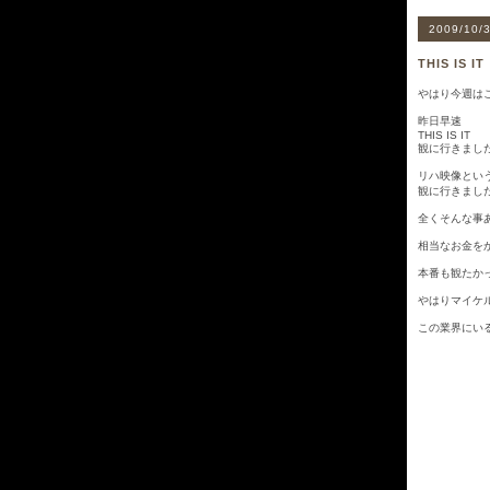
2009/10/3
THIS IS IT
やはり今週は
昨日早速
THIS IS IT
観に行きまし
リハ映像とい
観に行きまし
全くそんな事
相当なお金を
本番も観たか
やはりマイケ
この業界にい