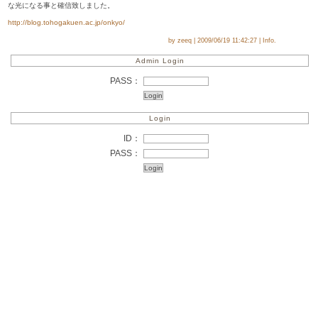
な光になる事と確信致しました。
http://blog.tohogakuen.ac.jp/onkyo/
by zeeq | 2009/06/19 11:42:27 | Info.
Admin Login
PASS：
Login
ID：
PASS：