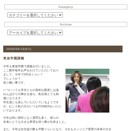
Category
Archive
2009/06/19(
Fri
)
東放学園講義
今年も東放学園で講義を行いました。
ここ数年毎年お声をかけていただいており
まして、今年で5年目くらい？
でしょうか？
有り難い事です。
いついっても学生たちの真剣な眼差しは溢
れんばかりの輝きを放ち、私自身とても刺
激になります。
学生達にも喜んでいただいているようです
が、むしろ私の方がいつもPOWERをいただ
いております。
今年は特に例年になく質問も多く、彼らの
未来にとても大きな希望を持つ事が出来ました。
また、今年は女生徒の数も半数ぐらいになり、それもエンジニア業界の未来の大き