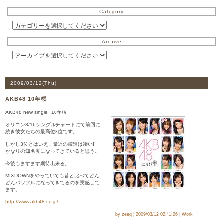
Category
Archive
2009/03/12(
Thu
)
AKB48 10年桜
AKB48 new single "10年桜"
オリコン3/16シングルチャートにて前回に
続き彼女たちの最高位3位です。
しかし3位とはいえ、最近の躍進は凄い!!
かなりの知名度になってきていると思う。
今後もますます期待出来る。
MIXDOWNをやっていても昔と比べてどん
どんパワフルになってきてるのを実感して
ます。
http://www.akb48.co.jp/
by zeeq | 2009/03/12 02:41:26 | Work