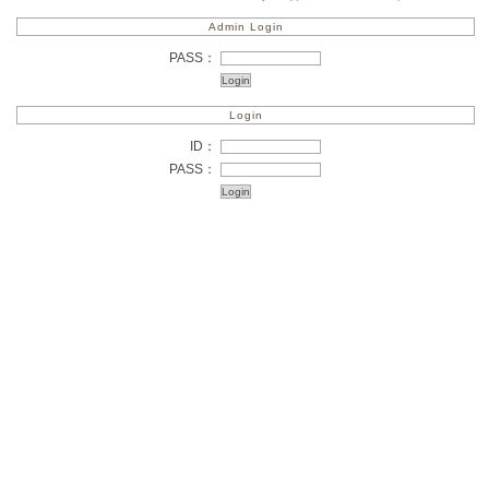
Admin Login
PASS：
Login
ID：
PASS：