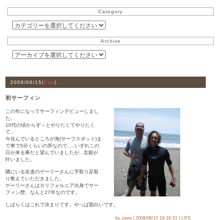
Category
Archive
2008/06/15(
Sun
)
初サーフィン
この年になってサーフィンデビューしまし
た。
10代の頃からず～とやりたくてやりたく
て...
今住んでいるところが海(サーフスポット)ま
で車で5分くらいの所なので.....いずれこの
日が来る事だと望んでいましたが...念願が
叶いました。
隣にいる友達のゲーリーさんに手取り足取
り教えていただきました。
ゲーリーさんはカリフォルニア出身でサー
フィン歴、なんと27年なのです。
しばらくはこれで決まりです。やっぱ面白いです。
by zeeq | 2008/06/15 18:16:53 | LIFE