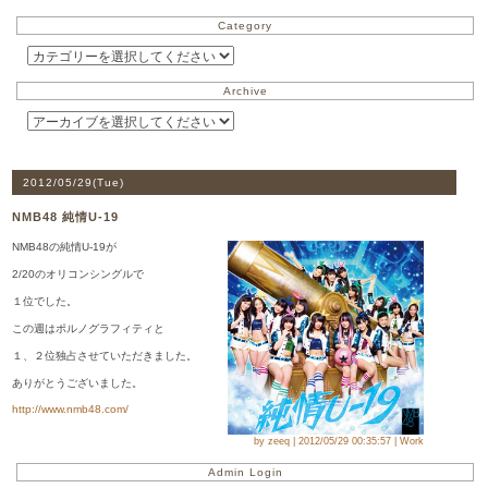
Category
Archive
2012/05/29(
Tue
)
NMB48 純情U-19
NMB48の純情U-19が
2/20のオリコンシングルで
１位でした。
この週はポルノグラフィティと
１、２位独占させていただきました。
ありがとうございました。
http://www.nmb48.com/
by zeeq | 2012/05/29 00:35:57 | Work
Admin Login