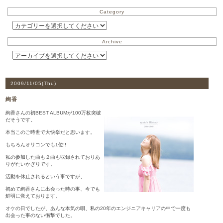
Category
Archive
2009/11/05(
Thu
)
絢香
絢香さんの初BEST ALBUMが100万枚突破
だそうです。
本当このご時世で大快挙だと思います。
もちろんオリコンでも1位!!
私の参加した曲も２曲も収録されておりあ
りがたいかぎりです。
活動を休止されるという事ですが、
初めて絢香さんに出会った時の事、今でも
鮮明に覚えております。
オケの日でしたが、あんな本気の唄、私の20年のエンジニアキャリアの中で一度も
出会った事のない衝撃でした。